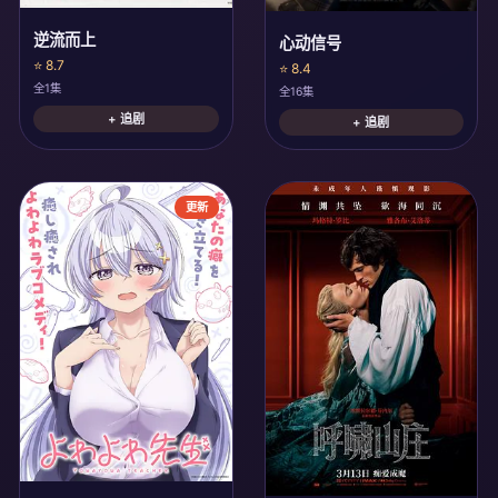
逆流而上
心动信号
⭐ 8.7
⭐ 8.4
全1集
全16集
+ 追剧
+ 追剧
更新