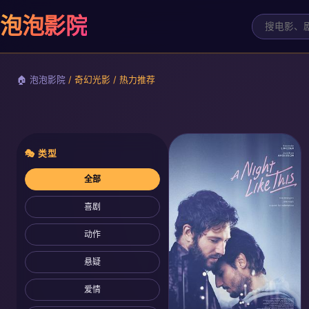
泡泡影院
🏠 泡泡影院
/ 奇幻光影
/ 热力推荐
‹
迷雾追踪
🎭 类型
全部
悬疑神剧，豆瓣9.1高分
喜剧
立即观看
动作
悬疑
爱情