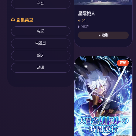
科幻
星际旅人
📺 剧集类型
⭐ 9.1
HD高清
电影
+ 追剧
电视剧
综艺
更新
动漫