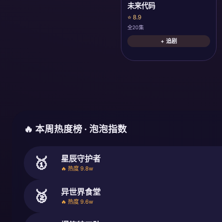
未来代码
⭐ 8.9
全20集
+ 追剧
🔥 本周热度榜 · 泡泡指数
星辰守护者
🥇
🔥 热度 9.8w
异世界食堂
🥈
🔥 热度 9.6w