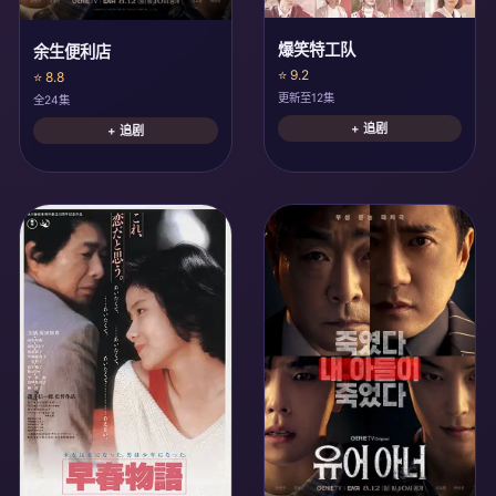
爆笑特工队
余生便利店
⭐ 9.2
⭐ 8.8
更新至12集
全24集
+ 追剧
+ 追剧