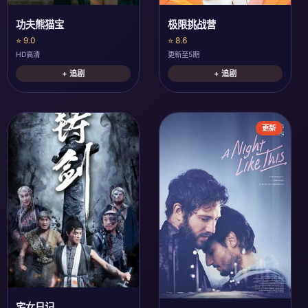
极限挑战营
功夫熊猫宝
⭐ 8.6
⭐ 9.0
更新至5期
HD高清
+ 追剧
+ 追剧
更新
宅女日记