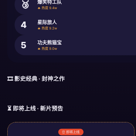
爆笑特工队
🥉
🔥 热度 9.4w
星际旅人
4
🔥 热度 9.2w
功夫熊猫宝
5
🔥 热度 9.0w
🎞️ 影史经典 · 封神之作
⏳ 即将上线 · 新片预告
⏰ 即将上线